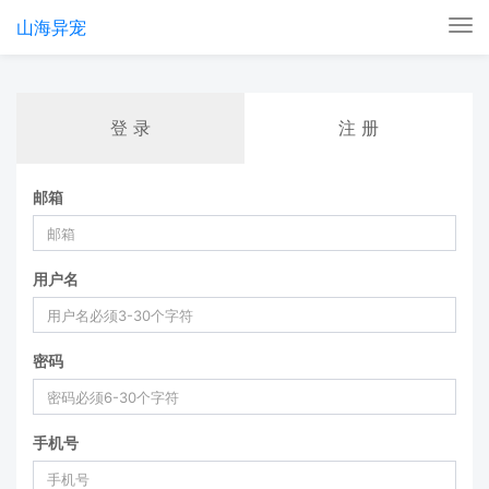
山海异宠
Tog
nav
登 录
注 册
邮箱
用户名
密码
手机号